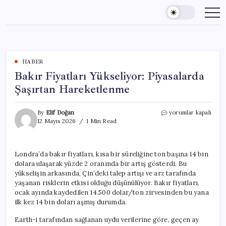
Skip
to
content
HABER
Bakır Fiyatları Yükseliyor: Piyasalarda
Şaşırtan Hareketlenme
Bakır
By
Elif Doğan
yorumlar kapalı
Fiyatları
12 Mayıs 2026
1 Min Read
Yükseliyor:
Piyasalarda
Şaşırtan
Londra’da bakır fiyatları, kısa bir süreliğine ton başına 14 bin
Hareketlenme
dolara ulaşarak yüzde 2 oranında bir artış gösterdi. Bu
için
yükselişin arkasında, Çin’deki talep artışı ve arz tarafında
yaşanan risklerin etkisi olduğu düşünülüyor. Bakır fiyatları,
ocak ayında kaydedilen 14.500 dolar/ton zirvesinden bu yana
ilk kez 14 bin doları aşmış durumda.
Earth-i tarafından sağlanan uydu verilerine göre, geçen ay