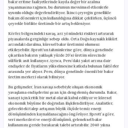
bakır eritme faaliyetlerinde kayda değer bir azalma
yaşanmasına rağmen, bu durumun mevsimsel etkenlerle
uyumlu olduğu değerlendiriliyor. İkinci çeyreğin genellikle
bakım dönemleri için kullanıldığına dikkat çekilirken, üçüncü
çeyrekle birlikte üretimde bir artış bekleniyor.
Körfez bölgesindeki savaş, arz yönündeki riskleri artırarak
piyasalarda gerginliğe sebep oldu. Orta Doğu kaynaklı kükürt
arzındaki daralma, küresel bakır üretimini olumsuz
etkileyebilir. Sprott’un tahminlerine göre, dünya genelinde
çıkarılan bakırın yaklaşık yüzde 20’si üretim sürecinde
sülfürik asit kullanıyor. Ayrıca, Peru’daki yakıt arzına dair
endişeler de fiyatların yükselmesine katkıda bulunan faktörler
arasında yer alıyor. Peru, dünya genelinde önemli bir bakır
üretim merkezi olarak biliniyor.
Bu gelişmeler, İran savaşı sebebiyle oluşan ekonomik
yavaşlama endişelerini şu an için dengelemiş durumda. Bakır,
sanayi için kritik bir metal olarak kabul ediliyor ve küresel
ekonomik büyüme ile doğrudan ilişkilendiriliyor. Analistler,
gelecekteki talep artışının büyük ölçüde temiz enerji
dönüşümünden kaynaklanacağını öngörüyor. Sprott’a göre,
veri merkezleri ve enerji dönüşümü, geleneksel bakır
kullanımını geride bırakarak talebi artırabilir. 2040 yılına