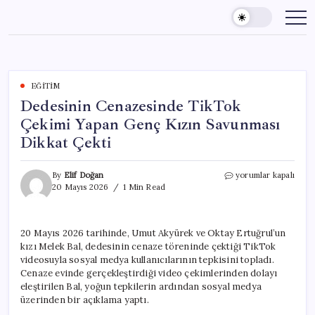
Skip
to
content
EĞITIM
Dedesinin Cenazesinde TikTok
Çekimi Yapan Genç Kızın Savunması
Dikkat Çekti
Dedesinin
By
Elif Doğan
yorumlar kapalı
Cenazesinde
20 Mayıs 2026
1 Min Read
TikTok
Çekimi
Yapan
20 Mayıs 2026 tarihinde, Umut Akyürek ve Oktay Ertuğrul’un
Genç
kızı Melek Bal, dedesinin cenaze töreninde çektiği TikTok
Kızın
Savunması
videosuyla sosyal medya kullanıcılarının tepkisini topladı.
Dikkat
Cenaze evinde gerçekleştirdiği video çekimlerinden dolayı
Çekti
eleştirilen Bal, yoğun tepkilerin ardından sosyal medya
için
üzerinden bir açıklama yaptı.