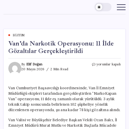
Skip
to
content
EĞITIM
Van’da Narkotik Operasyonu: 11 İlde
Gözaltılar Gerçekleştirildi
Van’da
By
Elif Doğan
yorumlar kapalı
Narkotik
20 Mayıs 2026
2 Min Read
Operasyonu:
11
İlde
Van Cumhuriyet Başsavcılığı koordinesinde, Van İl Emniyet
Gözaltılar
Müdürlüğü ekipleri tarafından gerçekleştirilen “NarkoKapan
Gerçekleştirildi
için
Van” operasyonu, 11 ilde eş zamanlı olarak yürütüldü. 3 aylık
teknik takip sonucunda belirlenen 102 şüpheliye yönelik
düzenlenen operasyonda, şu ana kadar 78 kişi gözaltına alındı.
Van Valisi ve Büyükşehir Belediye Başkan Vekili Ozan Balcı, İl
Emniyet Müdürü Murat Mutlu ve Narkotik Suçlarla Mücadele