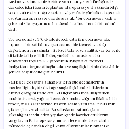
Başkan Yardımcısı ile birlikte Van Emniyet Müdürlüğü’nde
düzenledikleri basın toplantısında, operasyon hakkında bilgi
verdi. Vali Balcı, Doğu Anadolu Bölgesi’nde yürütülen kapsamlı
uyuşturucu operasyonunu duyurarak, “Bu operasyon, kadim
şehirimizde uyuşturucu ile mücadele adına önemli bir adım”
dedi.
850 personel ve 176 ekiple gerçekleştirilen operasyonda,
organize bir şekilde uyuşturucu madde ticareti yaptığı
değerlendirilen şahıslar, fiziksel, teknik ve analitik yöntemlerle
titizlikle takip edildi. Balcı, yürütülen soruşturmalar
sonucunda toplam 102 şüphelinin uyuşturucu ticareti
faaliyetleri, örgütsel bağlantıları ve suç ilişkilerinin detaylı bir
şekilde tespit edildiğini belirtti.
Vali Balcı, gözaltına alınan kişilerin suç geçmişlerinin
incelendiğinde, bir dizi ağır suçla ilişkilendirildiklerinin
ortaya çıktığını ifade etti. Bu suçlar arasında uyuşturucu
madde ticareti, yağma, konut dokunulmazlığının ihlali, silahlı
tehdit, mala zarar verme, kasten adam yaralama ve hırsızlık
gibi suçlar yer almakta. Bu şahısların, vatandaşların
güvenliğini tehdit eden yapılar içinde hareket ettiklerini
vurgulayan Balcı, operasyonun sadece narkotik suçlarla
mücadele açısından değil, kamu düzeninin korunması ve