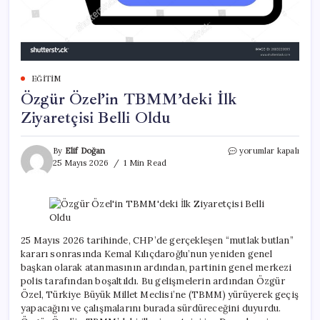
EĞITIM
Özgür Özel’in TBMM’deki İlk
Ziyaretçisi Belli Oldu
Özgür
By
Elif Doğan
yorumlar kapalı
Özel’in
25 Mayıs 2026
1 Min Read
TBMM’deki
İlk
Ziyaretçisi
Belli
Oldu
için
25 Mayıs 2026 tarihinde, CHP’de gerçekleşen “mutlak butlan”
kararı sonrasında Kemal Kılıçdaroğlu’nun yeniden genel
başkan olarak atanmasının ardından, partinin genel merkezi
polis tarafından boşaltıldı. Bu gelişmelerin ardından Özgür
Özel, Türkiye Büyük Millet Meclisi’ne (TBMM) yürüyerek geçiş
yapacağını ve çalışmalarını burada sürdüreceğini duyurdu.