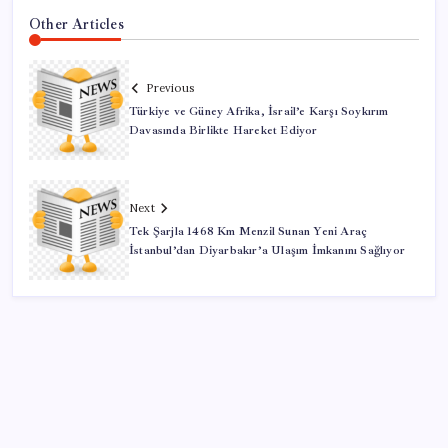
Other Articles
Previous
Türkiye ve Güney Afrika, İsrail’e Karşı Soykırım
Davasında Birlikte Hareket Ediyor
Next
Tek Şarjla 1468 Km Menzil Sunan Yeni Araç
İstanbul’dan Diyarbakır’a Ulaşım İmkanını Sağlıyor