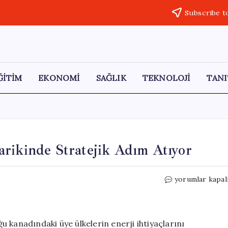
Subscribe t
ĞİTİM
EKONOMİ
SAĞLIK
TEKNOLOJİ
TANI
rikinde Stratejik Adım Atıyor
Türkiye,
yorumlar kapal
NATO
için
Enerji
Tedarikinde
anadındaki üye ülkelerin enerji ihtiyaçlarını