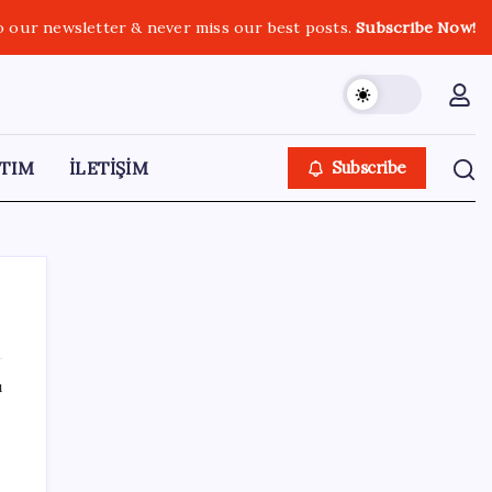
o our newsletter & never miss our best posts.
Subscribe Now!
TIM
İLETİŞİM
Subscribe
ı
SON YAZILAR
Google Pixel Watch 5 Sızdırıldı: İşte
Detaylar