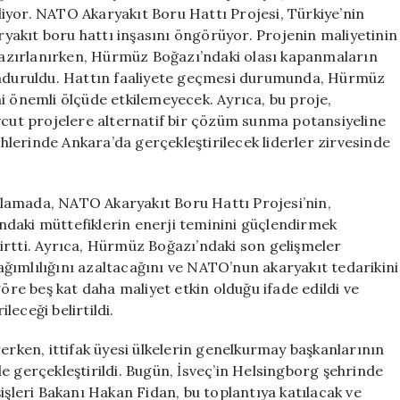
Stratejik
iyor. NATO Akaryakıt Boru Hattı Projesi, Türkiye’nin
Adım
akıt boru hattı inşasını öngörüyor. Projenin maliyetinin
Atıyor
 hazırlanırken, Hürmüz Boğazı’ndaki olası kapanmaların
için
lunduruldu. Hattın faaliyete geçmesi durumunda, Hürmüz
i önemli ölçüde etkilemeyecek. Ayrıca, bu proje,
ut projelere alternatif bir çözüm sunma potansiyeline
ihlerinde Ankara’da gerçekleştirilecek liderler zirvesinde
çıklamada, NATO Akaryakıt Boru Hattı Projesi’nin,
ndaki müttefiklerin enerji teminini güçlendirmek
irtti. Ayrıca, Hürmüz Boğazı’ndaki son gelişmeler
 bağımlılığını azaltacağını ve NATO’nun akaryakıt tedarikini
göre beş kat daha maliyet etkin olduğu ifade edildi ve
eceği belirtildi.
erken, ittifak üyesi ülkelerin genelkurmay başkanlarının
e gerçekleştirildi. Bugün, İsveç’in Helsingborg şehrinde
işleri Bakanı Hakan Fidan, bu toplantıya katılacak ve