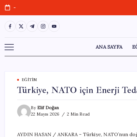
Skip
-
to
content
https://www.facebook.com/
https://twitter.com/
https://t.me/
https://www.instagram.com/
https://youtube.com/
ANA SAYFA
E
EĞITIM
Türkiye, NATO için Enerji Teda
By
Elif Doğan
22 Mayıs 2026
2 Min Read
AYDIN HASAN / ANKARA – Türkiye, NATO’nun doğu k