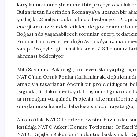
karşılamak amacıyla önemli bir projeye öncülük ed
Bulgaristan üzerinden Romanya’ya uzanan bir akary
yaklaşık 1.2 milyar dolar olması bekleniyor. Proje
enerji arzı üzerindeki etkileri de göz önünde bu
Boğazı’nda yaşanabilecek sorunlar enerji tedarikin
Yunanistan üzerinden doğu Avrupa’ya uzanan mevc
sahip. Projeyle ilgili nihai kararın, 7-8 Temmuz tar
alınması bekleniyor.
Milli Savunma Bakanlığı, projeye ilişkin yaptığı a
NATO’nun Ortak Fonları kullanılarak, doğu kanadı
amacıyla tasarlanan önemli bir proje olduğunu bel
ışığında, ittifakın deniz yakıt taşımacılığına olan
artıracağını vurguladı. Projenin, alternatiflerine 
onaylanması halinde daha kısa sürede hayata geçiril
Ankara’daki NATO liderler zirvesine hazırlıklar sür
katıldığı NATO Askerî Komite Toplantısı, Brüksel’d
NATO Dışişleri Bakanları toplantısı başlayacak. Dış