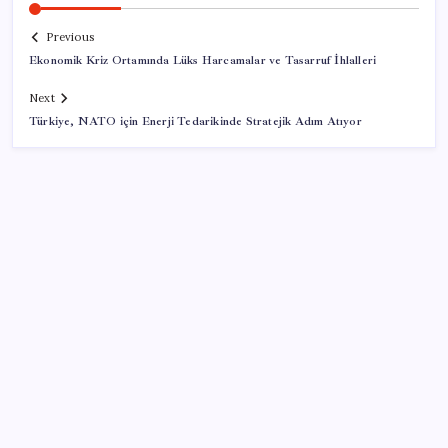
Previous
Ekonomik Kriz Ortamında Lüks Harcamalar ve Tasarruf İhlalleri
Next
Türkiye, NATO için Enerji Tedarikinde Stratejik Adım Atıyor
SON YAZILAR
Assam’da Sel Felaketi: Ölü Sayısı 100’e Ulaştı
Huelva’da Orman Yangını: 500 Kişi Tahliye Edildi