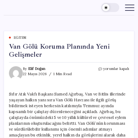
Skip
to
content
EĞITIM
Van Gölü Koruma Planında Yeni
Gelişmeler
Van
By
Elif Doğan
yorumlar kapalı
Gölü
22 Mayıs 2026
1 Min Read
Koruma
Planında
Yeni
Sıfır Atık Vakfı Başkanı Samed Ağırbaş, Van ve Bitlis illerinde
Gelişmeler
yaşayan halkın yanı sıra Van Gölü Havzası ile ilgili görüş
için
bildirmek isteyen herkesin katılımıyla Temmuz ayında
kapsamlı bir çalıştay düzenleneceğini açıkladı. Ağırbaş, bu
çalıştayda önümüzdeki 5 ve 10 yıllık kültürel ve çevresel eylem
planlarının oluşturulacağını belirtti. Van Gölü’nün korunması
ve sürdürülebilir kullanımı için önemli adımlar atmayı
amaçlayan bu etkinlik, yerel halkın da görüşlerini alarak daha