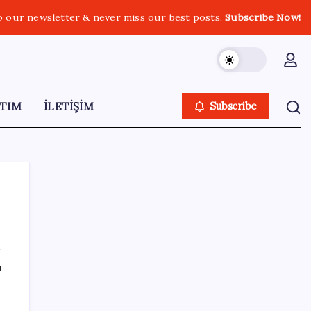
o our newsletter & never miss our best posts.
Subscribe Now!
TIM
İLETİŞİM
Subscribe
SON YAZILAR
ı
ABD tarım dışı istihdam verisinde negatif
sürpriz