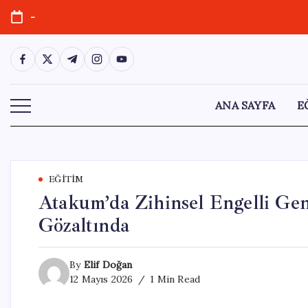
Skip
-
to
content
https://www.facebook.com/
https://twitter.com/
https://t.me/
https://www.instagram.com/
https://youtube.com/
ANA SAYFA
E
EĞITIM
Atakum’da Zihinsel Engelli Genc
Gözaltında
By
Elif Doğan
12 Mayıs 2026
1 Min Read