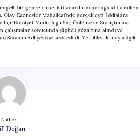
Cinsel
engelli bir gence cinsel istismarda bulunduğu iddia edilen
İstismar
ı. Olay, Esenevler Mahallesi’nde gerçekleşti. İddialara
İddiası:
kum İlçe Emniyet Müdürlüğü Suç Önleme ve Soruşturma
Şüpheli
lan çalışmalar sonucunda şüpheli gözaltına alındı ve
Gözaltında
amsun Adliyesi’ne sevk edildi. Yetkililer, konuyla ilgili
için
Author
if Doğan