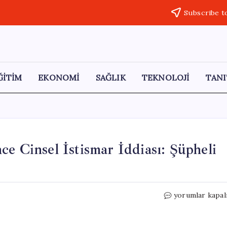
Subscribe t
ĞİTİM
EKONOMİ
SAĞLIK
TEKNOLOJİ
TANI
e Cinsel İstismar İddiası: Şüpheli
Atakum’da
yorumlar kapal
Zihinsel
Engelli
Gence